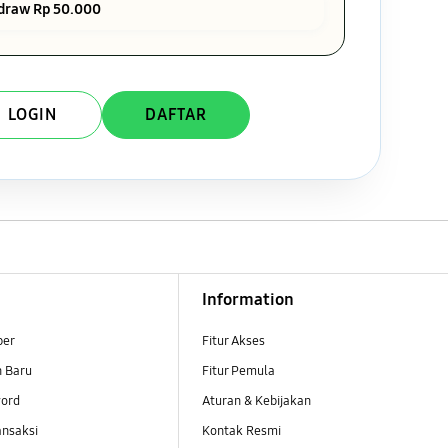
draw Rp 50.000
LOGIN
DAFTAR
Information
ber
Fitur Akses
n Baru
Fitur Pemula
ord
Aturan & Kebijakan
ansaksi
Kontak Resmi