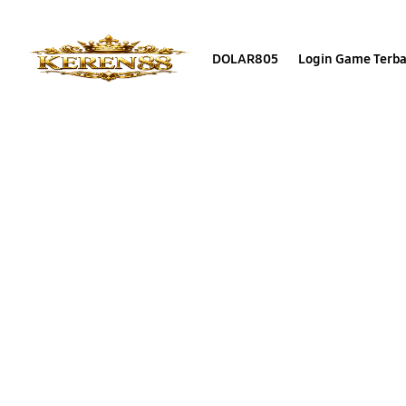
Skip
to
content
DOLAR805
Login Game Terba